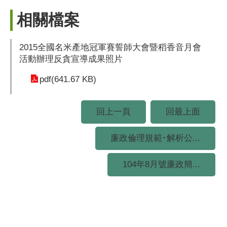
相關檔案
2015全國名米產地冠軍賽誓師大會暨稻香音月會
活動辦理反貪宣導成果照片
pdf(641.67 KB)
回上一頁
回最上面
廉政倫理規範･解析公...
104年8月號廉政簡...