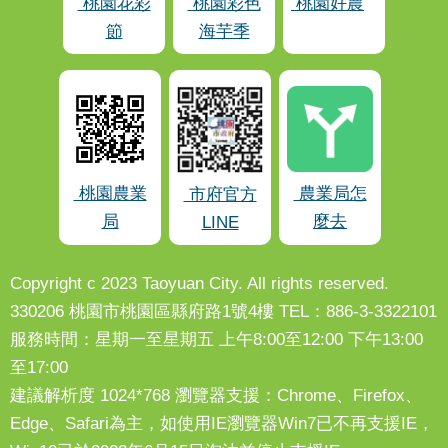
桃園花彩
桃園彩色
桃園好農
節
海芋季
桃園農業
農業局怎
市府官方
局
麼去
LINE
Copyright c 2023 Taoyuan City. All rights reserved.
330206 桃園市桃園區縣府路1號4樓 TEL：886-3-3322101
服務時間：星期一至星期五 上午8:00至12:00 下午13:00
至17:00
建議解析度 1024*768 瀏覽器支援：Chrome、Firefox、
Edge、Safari為主，如使用IE瀏覽器Win7已不再支援IE，