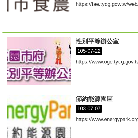
https://fae.tycg.gov.tw/web
性別平等辦公室
105-07-22
https://www.oge.tycg.gov.t
節約能源園區
103-07-07
https://www.energypark.org