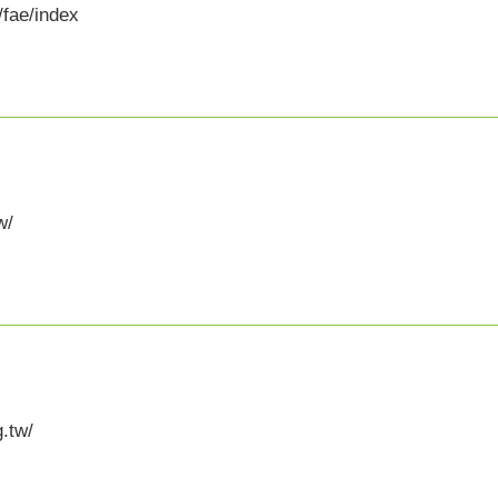
/fae/index
w/
.tw/