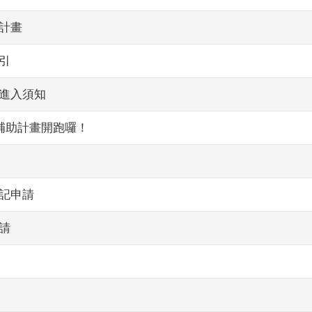
計畫
引
進入須知
補助計畫開跑囉！
記申請
請