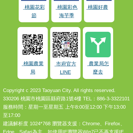
桃園花彩
桃園彩色
桃園好農
節
海芋季
桃園農業
農業局怎
市府官方
局
麼去
LINE
Copyright c 2023 Taoyuan City. All rights reserved.
330206 桃園市桃園區縣府路1號4樓 TEL：886-3-3322101
服務時間：星期一至星期五 上午8:00至12:00 下午13:00
至17:00
建議解析度 1024*768 瀏覽器支援：Chrome、Firefox、
Edge、Safari為主，如使用IE瀏覽器Win7已不再支援IE，