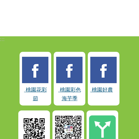
:::
桃園花彩
桃園彩色
桃園好農
節
海芋季